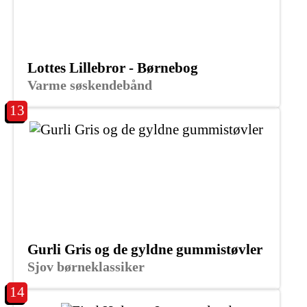
Lottes Lillebror - Børnebog
Varme søskendebånd
13
Gurli Gris og de gyldne gummistøvler
Sjov børneklassiker
14