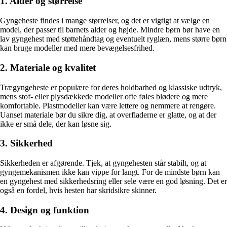
1. Alder og størrelse
Gyngeheste findes i mange størrelser, og det er vigtigt at vælge en
model, der passer til barnets alder og højde. Mindre børn bør have en
lav gyngehest med støttehåndtag og eventuelt ryglæn, mens større børn
kan bruge modeller med mere bevægelsesfrihed.
2. Materiale og kvalitet
Trægyngeheste er populære for deres holdbarhed og klassiske udtryk,
mens stof- eller plysdækkede modeller ofte føles blødere og mere
komfortable. Plastmodeller kan være lettere og nemmere at rengøre.
Uanset materiale bør du sikre dig, at overfladerne er glatte, og at der
ikke er små dele, der kan løsne sig.
3. Sikkerhed
Sikkerheden er afgørende. Tjek, at gyngehesten står stabilt, og at
gyngemekanismen ikke kan vippe for langt. For de mindste børn kan
en gyngehest med sikkerhedsring eller sele være en god løsning. Det er
også en fordel, hvis hesten har skridsikre skinner.
4. Design og funktion