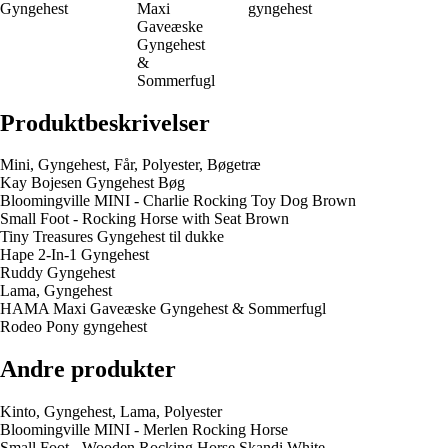
Gyngehest
Maxi
gyngehest
Gaveæske
Gyngehest
&
Sommerfugl
Produktbeskrivelser
Mini, Gyngehest, Får, Polyester, Bøgetræ
Kay Bojesen Gyngehest Bøg
Bloomingville MINI - Charlie Rocking Toy Dog Brown
Small Foot - Rocking Horse with Seat Brown
Tiny Treasures Gyngehest til dukke
Hape 2-In-1 Gyngehest
Ruddy Gyngehest
Lama, Gyngehest
HAMA Maxi Gaveæske Gyngehest & Sommerfugl
Rodeo Pony gyngehest
Andre produkter
Kinto, Gyngehest, Lama, Polyester
Bloomingville MINI - Merlen Rocking Horse
Small Foot - Wooden Rocking Horse Skandi White