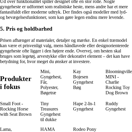
Ud over funktionalitet spiller designet ofte en stor rolle. Nogle
gyngeheste er udformet som realistiske heste, mens andre har et mere
fantasifuldt eller moderne udtryk. Der findes også modeller med lyd-
og bevægelsesfunktioner, som kan gøre legen endnu mere levende.
5. Pris og holdbarhed
Prisen afhænger af materialer, detaljer og mærke. En enkel træmodel
kan være et prisvenligt valg, mens håndlavede eller designorienterede
gyngeheste ofte ligger i den højere ende. Overvej, om hesten skal
bruges som legetøj, arvestykke eller dekorativt element – det kan have
betydning for, hvor meget du ønsker at investere.
Mini,
Kay
Bloomingville
Gyngehest,
Bojesen
MINI -
Produkter
Får,
Gyngehest
Charlie
i fokus
Polyester,
Bøg
Rocking Toy
Bøgetræ
Dog Brown
Small Foot -
Tiny
Hape 2-In-1
Ruddy
Rocking Horse
Treasures
Gyngehest
Gyngehest
with Seat Brown
Gyngehest
til dukke
Lama,
HAMA
Rodeo Pony