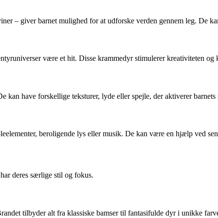
iner – giver barnet mulighed for at udforske verden gennem leg. De kan 
entyruniverser være et hit. Disse krammedyr stimulerer kreativiteten og k
an have forskellige teksturer, lyde eller spejle, der aktiverer barnets 
elementer, beroligende lys eller musik. De kan være en hjælp ved seng
r deres særlige stil og fokus.
Brandet tilbyder alt fra klassiske bamser til fantasifulde dyr i unikke far