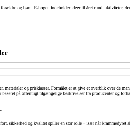
orældre og børn. E-bogen indeholder idéer til året rundt aktiviteter, d
der
r, materialer og prisklasser. Formålet er at give et overblik over de man
aseret på offentligt tilgængelige beskrivelser fra producenter og forha
r
, sikkerhed og kvalitet spiller en stor rolle – især når krammedyret sk