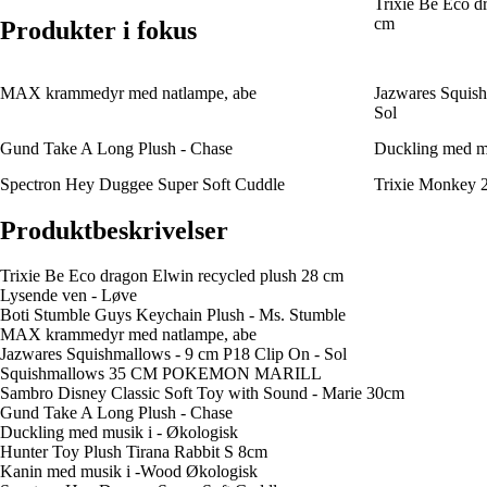
Trixie Be Eco d
cm
Produkter i fokus
MAX krammedyr med natlampe, abe
Jazwares Squish
Sol
Gund Take A Long Plush - Chase
Duckling med mu
Spectron Hey Duggee Super Soft Cuddle
Trixie Monkey 2
Produktbeskrivelser
Trixie Be Eco dragon Elwin recycled plush 28 cm
Lysende ven - Løve
Boti Stumble Guys Keychain Plush - Ms. Stumble
MAX krammedyr med natlampe, abe
Jazwares Squishmallows - 9 cm P18 Clip On - Sol
Squishmallows 35 CM POKEMON MARILL
Sambro Disney Classic Soft Toy with Sound - Marie 30cm
Gund Take A Long Plush - Chase
Duckling med musik i - Økologisk
Hunter Toy Plush Tirana Rabbit S 8cm
Kanin med musik i -Wood Økologisk