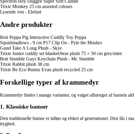
Spectron Hey Duggee Super Soft Cuddle
Trixie Monkey 25 cm assorted colours
Lysende ven - Elefant
Andre produkter
Boti Peppa Pig Interactive Cuddly Toy Peppa
Squishmallows - 9 cm P17 Clip On - Pyle the Mushro
Gund Take A Long Plush - Skye
Trixie Junior cuddly set blanket/bear plush 75 × 50 cm grey/mint
Boti Stumble Guys Keychain Plush - Mr. Stumble
Trixie Rabbit plush 38 cm
Trixie Be Eco Bunny Evan plush recycled 25 cm
Forskellige typer af krammedyr
Krammedyr findes i mange varianter, og valget afhænger af barnets alde
1. Klassiske bamser
Den traditionelle bamse er tidløs og elsket af generationer. Den fås i 
tryghed.