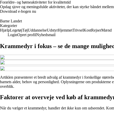
Forældre- og børneaktiviteter for kvalitetstid
Opdag sjove og meningsfulde aktiviteter, der kan styrke båndet mellem f
Download e-bogen nu
Barne Landet
Kategorier
Hjælp
Legetøj
Tøj
Uddannelse
Udstyr
Hjemmet
Trivsel
Kost
Rejser
Mænd
Login
Opret profil
Nyhedsmail
Krammedyr i fokus – se de mange mulighe
Artiklen præsenterer et bredt udvalg af krammedyr i forskellige størrelse
barnets alder, behov og personlighed. Oplysningerne om produkterne er b
overblik.
Faktorer at overveje ved køb af krammedy
Når du vælger et krammedyr, handler det ikke kun om udseendet. Komfort