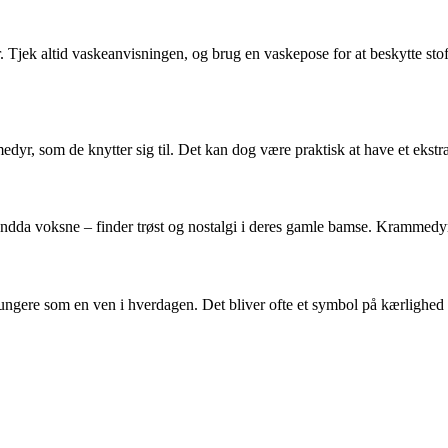
 Tjek altid vaskeanvisningen, og brug en vaskepose for at beskytte st
yr, som de knytter sig til. Det kan dog være praktisk at have et ekstra,
ndda voksne – finder trøst og nostalgi i deres gamle bamse. Krammedyr
 fungere som en ven i hverdagen. Det bliver ofte et symbol på kærlig