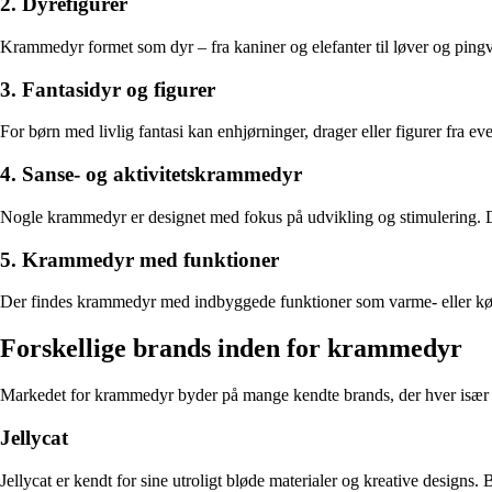
2. Dyrefigurer
Krammedyr formet som dyr – fra kaniner og elefanter til løver og pingv
3. Fantasidyr og figurer
For børn med livlig fantasi kan enhjørninger, drager eller figurer fra ev
4. Sanse- og aktivitetskrammedyr
Nogle krammedyr er designet med fokus på udvikling og stimulering. De k
5. Krammedyr med funktioner
Der findes krammedyr med indbyggede funktioner som varme- eller køle
Forskellige brands inden for krammedyr
Markedet for krammedyr byder på mange kendte brands, der hver især ha
Jellycat
Jellycat er kendt for sine utroligt bløde materialer og kreative designs. 