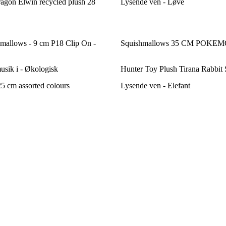
ragon Elwin recycled plush 28
Lysende ven - Løve
mallows - 9 cm P18 Clip On -
Squishmallows 35 CM POKE
sik i - Økologisk
Hunter Toy Plush Tirana Rabbit
5 cm assorted colours
Lysende ven - Elefant