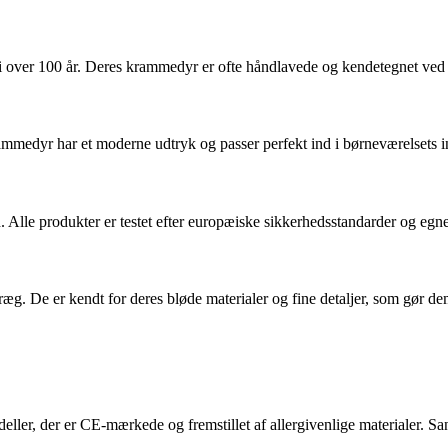
er i over 100 år. Deres krammedyr er ofte håndlavede og kendetegnet ved 
mmedyr har et moderne udtryk og passer perfekt ind i børneværelsets i
le produkter er testet efter europæiske sikkerhedsstandarder og egner 
. De er kendt for deres bløde materialer og fine detaljer, som gør de
ler, der er CE-mærkede og fremstillet af allergivenlige materialer. Sa