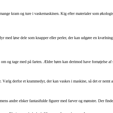
ange kram og ture i vaskemaskinen. Kig efter materialer som økologisk bo
r med løse dele som knapper eller perler, der kan udgøre en kvælningsr
m og tage med på farten. Ældre børn kan derimod have fornøjelse af s
 Vælg derfor et krammedyr, der kan vaskes i maskine, så det er nemt at
r, mens andre elsker fantasifulde figurer med farver og mønstre. Der 