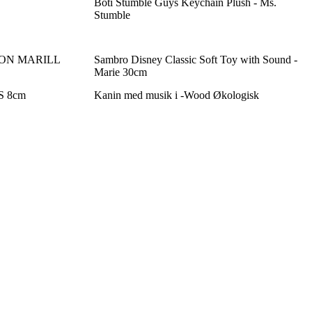
Boti Stumble Guys Keychain Plush - Ms.
Stumble
MON MARILL
Sambro Disney Classic Soft Toy with Sound -
Marie 30cm
 S 8cm
Kanin med musik i -Wood Økologisk