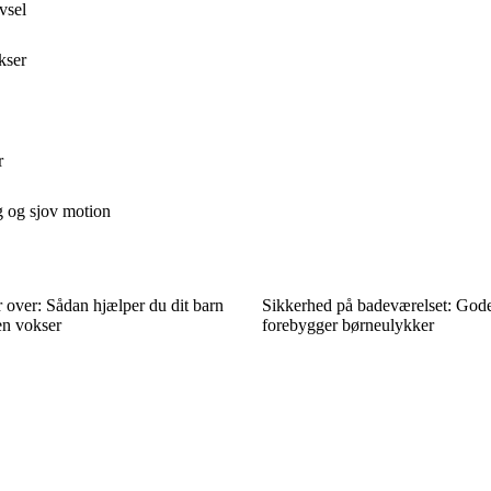
vsel
kser
r
g og sjov motion
 over: Sådan hjælper du dit barn
Sikkerhed på badeværelset: Gode
en vokser
forebygger børneulykker