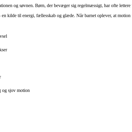
ionen og søvnen. Børn, der bevæger sig regelmæssigt, har ofte lettere ve
– en kilde til energi, fællesskab og glæde. Når barnet oplever, at motio
vsel
kser
r
g og sjov motion