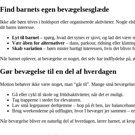
Find barnets egen bevægelsesglæde
Ikke alle børn trives i holdsport eller organiserede aktiviteter. Nogle 
dit barns interesse.
Lyt til barnet
– spørg, hvad det synes er sjovt, og lad det være m
Vær åben for alternativer
– dans, parkour, ridning eller klatr
Skab variation
– børn mister hurtigt interessen, hvis det bliver f
Når barnet oplever, at bevægelse er noget, det selv har indflydelse på, ø
Gør bevægelse til en del af hverdagen
Motion behøver ikke være noget, man “går til”. Mange små bevægelser i l
Gå eller cykl til skole og fritidsaktiviteter, når det er muligt.
Tag trapperne i stedet for elevatoren.
Lav små legepauser derhjemme – hop på ét ben, lav balancebaner 
Brug weekenderne på udflugter, hvor I bevæger jer sammen – en 
Når bevægelse bliver en naturlig del af hverdagen, lærer barnet, at kroppen