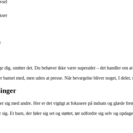
vsel
kser
r
ge dig, smitter det. Du behøver ikke være superatlet – det handler om at
ter barnet med, men uden at presse. Når bevægelse bliver noget, I deler,
ninger
 sig med andre. Her er det vigtigt at fokusere på indsats og glæde frem 
 sig. Et barn, der føler sig set og støttet, tør udfordre sig selv og opda