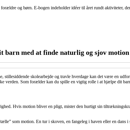
orældre og børn. E-bogen indeholder idéer til året rundt aktiviteter, d
 barn med at finde naturlig og sjov motion
 stillesiddende skolearbejde og travle hverdage kan det være en udfor
verden. Som forælder kan du spille en vigtig rolle i at hjælpe dit barn
righed. Hvis motion bliver en pligt, mister den hurtigt sin tiltræknings
“tælle” som motion. En tur i skoven, en fangeleg i haven eller en dans 