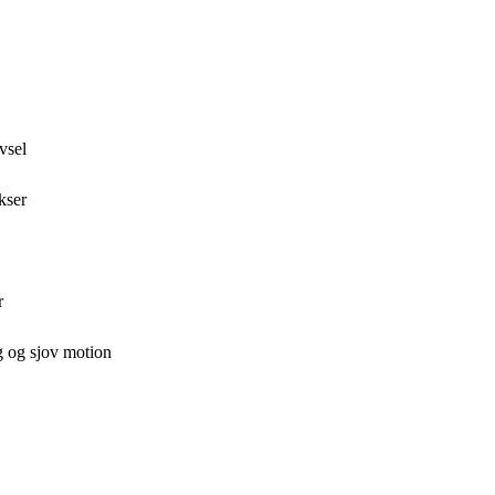
vsel
kser
r
g og sjov motion