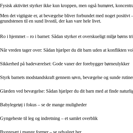
Fysisk aktivitet styrker ikke kun kroppen, men også humøret, koncentrat
Men det vigtigste er, at bevægelse bliver forbundet med noget positivt 
grundstenen til en sund livsstil, der kan vare hele livet.
Ro i hjemmet – ro i barnet: Sådan styrker et overskueligt miljø børns tri
Når vreden tager over: Sådan hjælper du dit barn uden at konflikten vo
Sikkerhed på badeværelset: Gode vaner der forebygger børneulykker
Styrk barnets modstandskraft gennem søvn, bevægelse og sunde rutine
Glæden ved bevægelse: Sådan hjælper du dit barn med at finde naturli
Babylegetøj i fokus – se de mange muligheder
Gyngeheste til leg og indretning – et samlet overblik
Byggesæt i mange former – se udvalget her