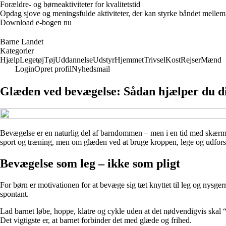
Forældre- og børneaktiviteter for kvalitetstid
Opdag sjove og meningsfulde aktiviteter, der kan styrke båndet mellem f
Download e-bogen nu
Barne Landet
Kategorier
Hjælp
Legetøj
Tøj
Uddannelse
Udstyr
Hjemmet
Trivsel
Kost
Rejser
Mænd
Login
Opret profil
Nyhedsmail
Glæden ved bevægelse: Sådan hjælper du dit
Bevægelse er en naturlig del af barndommen – men i en tid med skærme,
sport og træning, men om glæden ved at bruge kroppen, lege og udforske 
Bevægelse som leg – ikke som pligt
For børn er motivationen for at bevæge sig tæt knyttet til leg og nysger
spontant.
Lad barnet løbe, hoppe, klatre og cykle uden at det nødvendigvis skal 
Det vigtigste er, at barnet forbinder det med glæde og frihed.