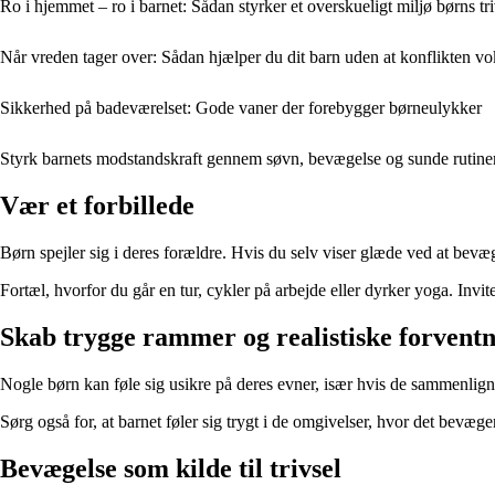
Ro i hjemmet – ro i barnet: Sådan styrker et overskueligt miljø børns tri
Når vreden tager over: Sådan hjælper du dit barn uden at konflikten vo
Sikkerhed på badeværelset: Gode vaner der forebygger børneulykker
Styrk barnets modstandskraft gennem søvn, bevægelse og sunde rutine
Vær et forbillede
Børn spejler sig i deres forældre. Hvis du selv viser glæde ved at bevæ
Fortæl, hvorfor du går en tur, cykler på arbejde eller dyrker yoga. Invi
Skab trygge rammer og realistiske forvent
Nogle børn kan føle sig usikre på deres evner, især hvis de sammenligner
Sørg også for, at barnet føler sig trygt i de omgivelser, hvor det bevæger
Bevægelse som kilde til trivsel