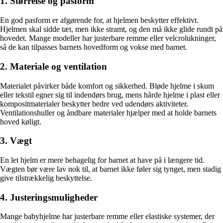
1. Størrelse og pasform
En god pasform er afgørende for, at hjelmen beskytter effektivt.
Hjelmen skal sidde tæt, men ikke stramt, og den må ikke glide rundt på
hovedet. Mange modeller har justerbare remme eller velcrolukninger,
så de kan tilpasses barnets hovedform og vokse med barnet.
2. Materiale og ventilation
Materialet påvirker både komfort og sikkerhed. Bløde hjelme i skum
eller tekstil egner sig til indendørs brug, mens hårde hjelme i plast eller
kompositmaterialer beskytter bedre ved udendørs aktiviteter.
Ventilationshuller og åndbare materialer hjælper med at holde barnets
hoved køligt.
3. Vægt
En let hjelm er mere behagelig for barnet at have på i længere tid.
Vægten bør være lav nok til, at barnet ikke føler sig tynget, men stadig
give tilstrækkelig beskyttelse.
4. Justeringsmuligheder
Mange babyhjelme har justerbare remme eller elastiske systemer, der