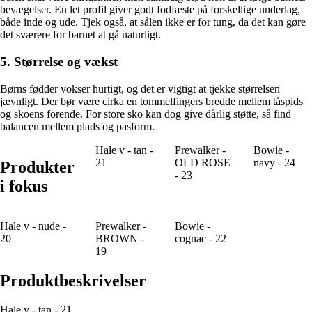
bevægelser. En let profil giver godt fodfæste på forskellige underlag,
både inde og ude. Tjek også, at sålen ikke er for tung, da det kan gøre
det sværere for barnet at gå naturligt.
5. Størrelse og vækst
Børns fødder vokser hurtigt, og det er vigtigt at tjekke størrelsen
jævnligt. Der bør være cirka en tommelfingers bredde mellem tåspids
og skoens forende. For store sko kan dog give dårlig støtte, så find
balancen mellem plads og pasform.
Hale v - tan -
Prewalker -
Bowie -
21
OLD ROSE
navy - 24
Produkter
- 23
i fokus
Hale v - nude -
Prewalker -
Bowie -
20
BROWN -
cognac - 22
19
Produktbeskrivelser
Hale v - tan - 21