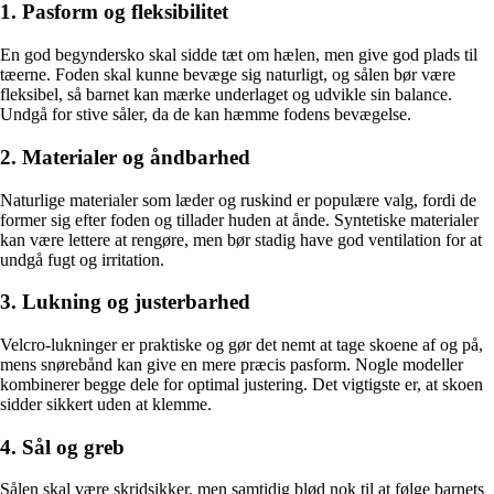
1. Pasform og fleksibilitet
En god begyndersko skal sidde tæt om hælen, men give god plads til
tæerne. Foden skal kunne bevæge sig naturligt, og sålen bør være
fleksibel, så barnet kan mærke underlaget og udvikle sin balance.
Undgå for stive såler, da de kan hæmme fodens bevægelse.
2. Materialer og åndbarhed
Naturlige materialer som læder og ruskind er populære valg, fordi de
former sig efter foden og tillader huden at ånde. Syntetiske materialer
kan være lettere at rengøre, men bør stadig have god ventilation for at
undgå fugt og irritation.
3. Lukning og justerbarhed
Velcro-lukninger er praktiske og gør det nemt at tage skoene af og på,
mens snørebånd kan give en mere præcis pasform. Nogle modeller
kombinerer begge dele for optimal justering. Det vigtigste er, at skoen
sidder sikkert uden at klemme.
4. Sål og greb
Sålen skal være skridsikker, men samtidig blød nok til at følge barnets