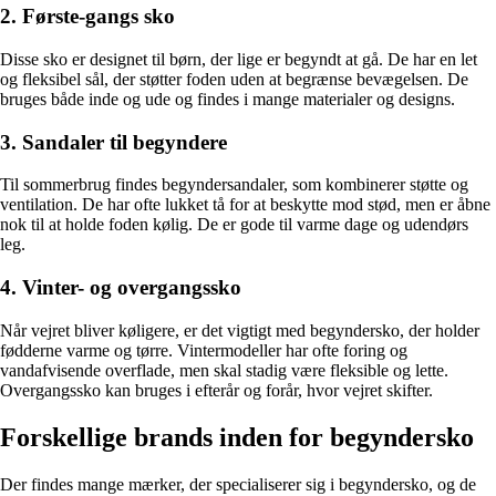
2. Første-gangs sko
Disse sko er designet til børn, der lige er begyndt at gå. De har en let
og fleksibel sål, der støtter foden uden at begrænse bevægelsen. De
bruges både inde og ude og findes i mange materialer og designs.
3. Sandaler til begyndere
Til sommerbrug findes begyndersandaler, som kombinerer støtte og
ventilation. De har ofte lukket tå for at beskytte mod stød, men er åbne
nok til at holde foden kølig. De er gode til varme dage og udendørs
leg.
4. Vinter- og overgangssko
Når vejret bliver køligere, er det vigtigt med begyndersko, der holder
fødderne varme og tørre. Vintermodeller har ofte foring og
vandafvisende overflade, men skal stadig være fleksible og lette.
Overgangssko kan bruges i efterår og forår, hvor vejret skifter.
Forskellige brands inden for begyndersko
Der findes mange mærker, der specialiserer sig i begyndersko, og de