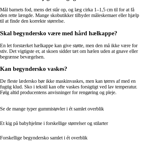
Mål barnets fod, mens det står op, og læg cirka 1–1,5 cm til for at få
den rette længde. Mange skobutikker tilbyder måleskemaer eller hjælp
til at finde den korrekte størrelse.
Skal begyndersko være med hård hælkappe?
En let forstærket hælkappe kan give støtte, men den må ikke være for
stiv. Det vigtigste er, at skoen sidder tæt om hælen uden at gnave eller
begrænse bevægelsen.
Kan begyndersko vaskes?
De fleste lædersko bør ikke maskinvaskes, men kan tørres af med en
fugtig klud. Sko i tekstil kan ofte vaskes forsigtigt ved lav temperatur.
Følg altid producentens anvisninger for rengøring og pleje.
Se de mange typer gummistøvler i ét samlet overblik
Et kig på babyhjelme i forskellige størrelser og stilarter
Forskellige begyndersko samlet i ét overblik