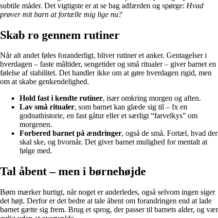
subtile måder. Det vigtigste er at se bag adfærden og spørge:
Hvad
prøver mit barn at fortælle mig lige nu?
Skab ro gennem rutiner
Når alt andet føles foranderligt, bliver rutiner et anker. Gentagelser i
hverdagen – faste måltider, sengetider og små ritualer – giver barnet en
følelse af stabilitet. Det handler ikke om at gøre hverdagen rigid, men
om at skabe genkendelighed.
Hold fast i kendte rutiner
, især omkring morgen og aften.
Lav små ritualer
, som barnet kan glæde sig til – fx en
godnathistorie, en fast gåtur eller et særligt “farvelkys” om
morgenen.
Forbered barnet på ændringer
, også de små. Fortæl, hvad der
skal ske, og hvornår. Det giver barnet mulighed for mentalt at
følge med.
Tal åbent – men i børnehøjde
Børn mærker hurtigt, når noget er anderledes, også selvom ingen siger
det højt. Derfor er det bedre at tale åbent om forandringen end at lade
barnet gætte sig frem. Brug et sprog, der passer til barnets alder, og vær