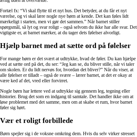
ærlig uden at overvælde.
Fortæl fx: “Vi skal flytte til et nyt hus. Det betyder, at du får et nyt
værelse, og vi skal lære nogle nye børn at kende. Det kan føles lidt
mærkeligt i starten, men vi gør det sammen.” Når barnet stiller
spørgsmål, så lyt og svar roligt – også selvom du ikke har alle svar. Det
vigtigste er, at barnet mærker, at du tager dets følelser alvorligt.
Hjælp barnet med at sætte ord på følelser
For mange børn er det svært at udtrykke, hvad de føler. Du kan hjælpe
ved at sætte ord på det, du ser: “Jeg kan se, du bliver stille, når vi taler
om skolen. Er du lidt nervøs for, hvordan det bliver?” Når du viser, at
alle følelser er tilladt – også de svære – lærer barnet, at det er okay at
være ked af det, vred eller forvirret.
Nogle børn har lettere ved at udtrykke sig gennem leg, tegning eller
historier. Brug det som en indgang til samtale. Det handler ikke om at
løse problemet med det samme, men om at skabe et rum, hvor barnet
føler sig hørt.
Vær et roligt forbillede
Børn spejler sig i de voksne omkring dem. Hvis du selv virker stresset