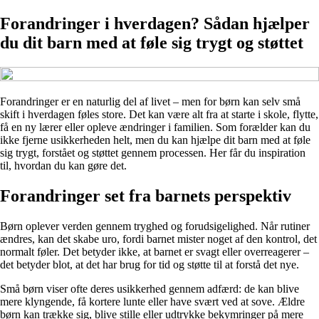
Forandringer i hverdagen? Sådan hjælper
du dit barn med at føle sig trygt og støttet
Forandringer er en naturlig del af livet – men for børn kan selv små
skift i hverdagen føles store. Det kan være alt fra at starte i skole, flytte,
få en ny lærer eller opleve ændringer i familien. Som forælder kan du
ikke fjerne usikkerheden helt, men du kan hjælpe dit barn med at føle
sig trygt, forstået og støttet gennem processen. Her får du inspiration
til, hvordan du kan gøre det.
Forandringer set fra barnets perspektiv
Børn oplever verden gennem tryghed og forudsigelighed. Når rutiner
ændres, kan det skabe uro, fordi barnet mister noget af den kontrol, det
normalt føler. Det betyder ikke, at barnet er svagt eller overreagerer –
det betyder blot, at det har brug for tid og støtte til at forstå det nye.
Små børn viser ofte deres usikkerhed gennem adfærd: de kan blive
mere klyngende, få kortere lunte eller have svært ved at sove. Ældre
børn kan trække sig, blive stille eller udtrykke bekymringer på mere