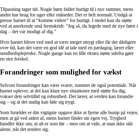
Tilpasning tager tid. Nogle børn falder hurtigt til i nye rammer, mens
andre har brug for uger eller måneder. Det er helt normalt. Undgå at
presse barnet til at “komme videre” for hurtigt. I stedet kan du støtte
ved at anerkende små fremskridt: “Jeg så, du legede med de nye børn i
dag – det var modigt af dig.”
Hvis barnet bliver ved med at være meget utrygt eller får det dårligere
over tid, kan det være en god idé at tale med en pædagog, lærer eller
sundhedsplejerske. Nogle gange kan en lille ekstra støtte udefra gøre
en stor forskel.
Forandringer som mulighed for vækst
Selvom forandringer kan være svære, rummer de også potentiale. Når
barnet oplever, at det kan klare nye situationer med støtte fra dig,
vokser dets selvtillid og robusthed. Det lærer, at verden kan forandre
sig – og at det stadig kan føle sig trygt.
Som forælder er din vigtigste opgave ikke at fjerne alle bump på vejen,
men at gå ved siden af, mens barnet finder sin egen vej. Tryghed
handler ikke om, at alt er som før – men om at vide, at man ikke står
alene, når det ændrer sig.