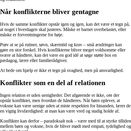
Når konflikterne bliver gentagne
Hvis de samme konflikter opstår igen og igen, kan det være et tegn på,
at noget i hverdagen skal justeres. Måske er barnet overbelastet, eller
måske er forventningerne for høje.
Prøv at se på rutiner, søvn, skærmtid og krav – små ændringer kan
gøre en stor forskel. Hvis konflikterne bliver meget voldsomme eller
svære at håndtere, kan det være en god idé at søge støtte hos en
pædagog, lærer eller familierådgiver.
At bede om hjælp er ikke et tegn på svaghed, men på ansvarlighed.
Konflikter som en del af relationen
Ingen relation er uden uenigheder. Det afgørende er ikke,
om
der
opstår konflikter, men
hvordan
de håndteres. Når børn oplever, at
voksne kan være uenige uden at miste respekten for hinanden, lærer de
en vigtig livsfærdighed: at man kan være vred og stadig holde af.
Konflikter kan derfor – paradoksalt nok – være med til at styrke tilliden
mellem børn og voksne, hvis de bliver mødt med empati, tydelighed og