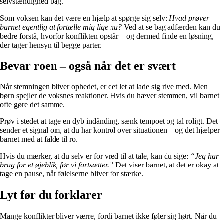
selvstændighed bag.
Som voksen kan det være en hjælp at spørge sig selv:
Hvad prøver
barnet egentlig at fortælle mig lige nu?
Ved at se bag adfærden kan du
bedre forstå, hvorfor konflikten opstår – og dermed finde en løsning,
der tager hensyn til begge parter.
Bevar roen – også når det er svært
Når stemningen bliver ophedet, er det let at lade sig rive med. Men
børn spejler de voksnes reaktioner. Hvis du hæver stemmen, vil barnet
ofte gøre det samme.
Prøv i stedet at tage en dyb indånding, sænk tempoet og tal roligt. Det
sender et signal om, at du har kontrol over situationen – og det hjælper
barnet med at falde til ro.
Hvis du mærker, at du selv er for vred til at tale, kan du sige:
“Jeg har
brug for et øjeblik, før vi fortsætter.”
Det viser barnet, at det er okay at
tage en pause, når følelserne bliver for stærke.
Lyt før du forklarer
Mange konflikter bliver værre, fordi barnet ikke føler sig hørt. Når du