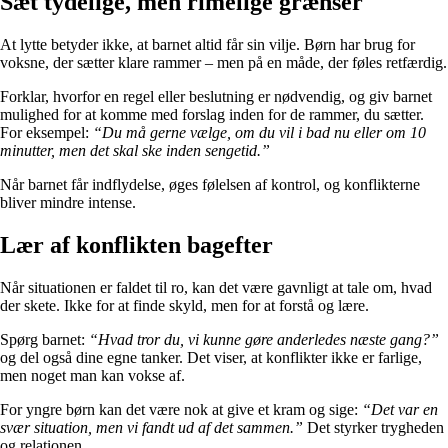
Sæt tydelige, men rimelige grænser
At lytte betyder ikke, at barnet altid får sin vilje. Børn har brug for
voksne, der sætter klare rammer – men på en måde, der føles retfærdig.
Forklar, hvorfor en regel eller beslutning er nødvendig, og giv barnet
mulighed for at komme med forslag inden for de rammer, du sætter.
For eksempel:
“Du må gerne vælge, om du vil i bad nu eller om 10
minutter, men det skal ske inden sengetid.”
Når barnet får indflydelse, øges følelsen af kontrol, og konflikterne
bliver mindre intense.
Lær af konflikten bagefter
Når situationen er faldet til ro, kan det være gavnligt at tale om, hvad
der skete. Ikke for at finde skyld, men for at forstå og lære.
Spørg barnet:
“Hvad tror du, vi kunne gøre anderledes næste gang?”
og del også dine egne tanker. Det viser, at konflikter ikke er farlige,
men noget man kan vokse af.
For yngre børn kan det være nok at give et kram og sige:
“Det var en
svær situation, men vi fandt ud af det sammen.”
Det styrker trygheden
og relationen.