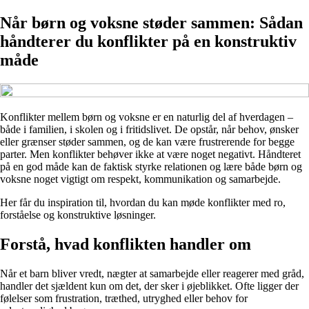
Når børn og voksne støder sammen: Sådan
håndterer du konflikter på en konstruktiv
måde
Konflikter mellem børn og voksne er en naturlig del af hverdagen –
både i familien, i skolen og i fritidslivet. De opstår, når behov, ønsker
eller grænser støder sammen, og de kan være frustrerende for begge
parter. Men konflikter behøver ikke at være noget negativt. Håndteret
på en god måde kan de faktisk styrke relationen og lære både børn og
voksne noget vigtigt om respekt, kommunikation og samarbejde.
Her får du inspiration til, hvordan du kan møde konflikter med ro,
forståelse og konstruktive løsninger.
Forstå, hvad konflikten handler om
Når et barn bliver vredt, nægter at samarbejde eller reagerer med gråd,
handler det sjældent kun om det, der sker i øjeblikket. Ofte ligger der
følelser som frustration, træthed, utryghed eller behov for