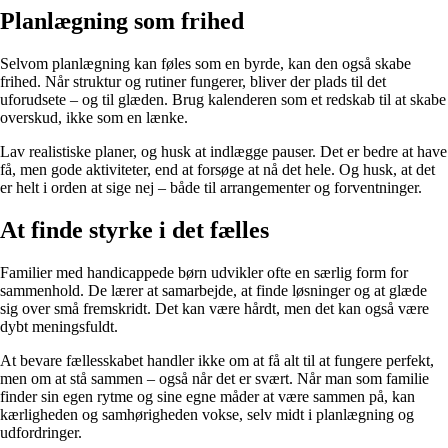
Planlægning som frihed
Selvom planlægning kan føles som en byrde, kan den også skabe
frihed. Når struktur og rutiner fungerer, bliver der plads til det
uforudsete – og til glæden. Brug kalenderen som et redskab til at skabe
overskud, ikke som en lænke.
Lav realistiske planer, og husk at indlægge pauser. Det er bedre at have
få, men gode aktiviteter, end at forsøge at nå det hele. Og husk, at det
er helt i orden at sige nej – både til arrangementer og forventninger.
At finde styrke i det fælles
Familier med handicappede børn udvikler ofte en særlig form for
sammenhold. De lærer at samarbejde, at finde løsninger og at glæde
sig over små fremskridt. Det kan være hårdt, men det kan også være
dybt meningsfuldt.
At bevare fællesskabet handler ikke om at få alt til at fungere perfekt,
men om at stå sammen – også når det er svært. Når man som familie
finder sin egen rytme og sine egne måder at være sammen på, kan
kærligheden og samhørigheden vokse, selv midt i planlægning og
udfordringer.