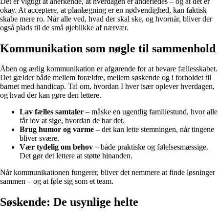
Det er vigtigt at anerkende, at hverdagen er anderledes – og at det er
okay. At acceptere, at planlægning er en nødvendighed, kan faktisk
skabe mere ro. Når alle ved, hvad der skal ske, og hvornår, bliver der
også plads til de små øjeblikke af nærvær.
Kommunikation som nøgle til sammenhold
Åben og ærlig kommunikation er afgørende for at bevare fællesskabet.
Det gælder både mellem forældre, mellem søskende og i forholdet til
barnet med handicap. Tal om, hvordan I hver især oplever hverdagen,
og hvad der kan gøre den lettere.
Lav fælles samtaler
– måske en ugentlig familiestund, hvor alle
får lov at sige, hvordan de har det.
Brug humor og varme
– det kan lette stemningen, når tingene
bliver svære.
Vær tydelig om behov
– både praktiske og følelsesmæssige.
Det gør det lettere at støtte hinanden.
Når kommunikationen fungerer, bliver det nemmere at finde løsninger
sammen – og at føle sig som et team.
Søskende: De usynlige helte