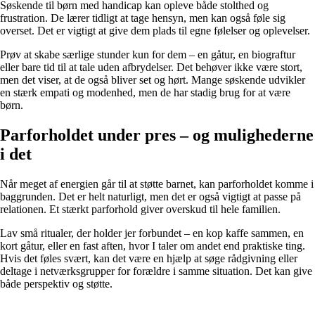
Søskende til børn med handicap kan opleve både stolthed og
frustration. De lærer tidligt at tage hensyn, men kan også føle sig
overset. Det er vigtigt at give dem plads til egne følelser og oplevelser.
Prøv at skabe særlige stunder kun for dem – en gåtur, en biograftur
eller bare tid til at tale uden afbrydelser. Det behøver ikke være stort,
men det viser, at de også bliver set og hørt. Mange søskende udvikler
en stærk empati og modenhed, men de har stadig brug for at være
børn.
Parforholdet under pres – og mulighederne
i det
Når meget af energien går til at støtte barnet, kan parforholdet komme i
baggrunden. Det er helt naturligt, men det er også vigtigt at passe på
relationen. Et stærkt parforhold giver overskud til hele familien.
Lav små ritualer, der holder jer forbundet – en kop kaffe sammen, en
kort gåtur, eller en fast aften, hvor I taler om andet end praktiske ting.
Hvis det føles svært, kan det være en hjælp at søge rådgivning eller
deltage i netværksgrupper for forældre i samme situation. Det kan give
både perspektiv og støtte.