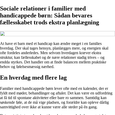
Sociale relationer i familier med
handicappede børn: Sådan bevares
fællesskabet trods ekstra planlægning
At have et barn med et handicap kan ændre meget i en families
hverdag. Der skal tages hensyn, planlægges mere, og energien skal
ofte fordeles anderledes. Men selvom hverdagen kræver ekstra
struktur, kan fællesskabet og de nære relationer stadig trives – og
endda styrkes. Det handler om at finde balancen mellem praktiske
behov og følelsesmæssig nærhed.
En hverdag med flere lag
Familier med handicappede børn lever ofte med en kalender, der er
fyldt med møder, behandlinger og aftaler. Det kan være en udfordring
at få tid til spontane aktiviteter eller bare ro sammen. Samtidig kan
søskende føle, at de må vige pladsen, og forældre kan opleve dårlig
samvittighed over ikke at kunne være alle steder på én gang.